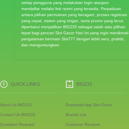
setiap pengguna yang melakukan login ataupun
mendaftar melalui link resmi yang tersedia. Perpaduan
antara pilihan permainan yang beragam, proses registrasi
yang cepat, sistem yang ringan, serta promo yang terus
diperbarui menjadikan BIG233 sebagai salah satu pilihan
tepat bagi pencari Slot Gacor Hari Ini yang ingin menikmati
pengalaman bermain Slot777 dengan lebih seru, praktis,
dan menguntungkan.
QUICK LINKS
BIG233
About Us BIG233
Download App Slot Gacor
Contact Us BIG233
Brands List
Quotation Request
Customer Reviews