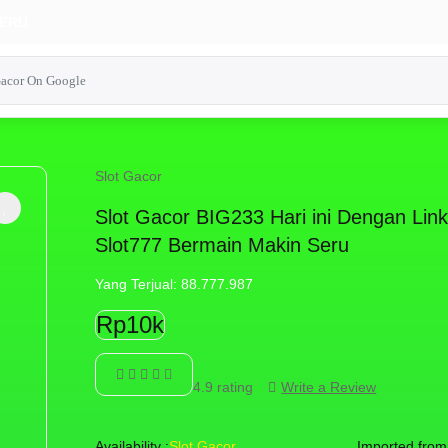
Slot Gacor
Slot Gacor BIG233 Hari ini Dengan Lin
Slot777 Bermain Makin Seru
Yang Terjual:
88.777.987
Rp10k
4.9 rating
Write a Review
Availability :
Slot Gacor
Imported from