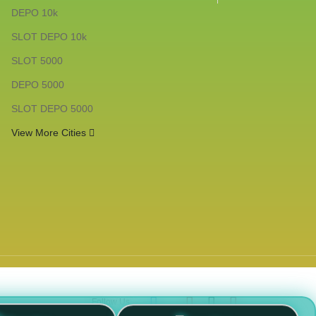
DEPO 10k
SLOT DEPO 10k
SLOT 5000
DEPO 5000
SLOT DEPO 5000
View More Cities
Follow Us