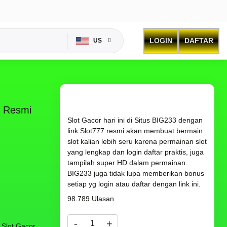
LOGIN
DAFTAR
US
Rp10.000
k Resmi
Slot Gacor hari ini di Situs BIG233 dengan
link Slot777 resmi akan membuat bermain
slot kalian lebih seru karena permainan slot
yang lengkap dan login daftar praktis, juga
tampilah super HD dalam permainan.
BIG233 juga tidak lupa memberikan bonus
setiap yg login atau daftar dengan link ini.
98.789 Ulasan
-
+
 Slot Gacor