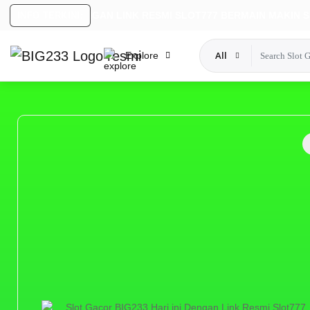
ARI INI DENGAN LINK RESMI SLOT777 BERMAIN MAKIN SERU
INFO TERKINI:
All
Explore