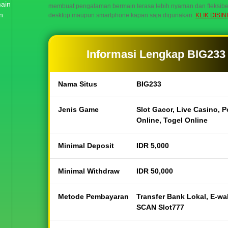
membuat pengalaman bermain terasa lebih nyaman dan fleksibe
desktop maupun smartphone kapan saja digunakan.
KLIK DISIN
Informasi Lengkap BIG233
Nama Situs
BIG233
Jenis Game
Slot Gacor, Live Casino, P
Online, Togel Online
Minimal Deposit
IDR 5,000
Minimal Withdraw
IDR 50,000
Metode Pembayaran
Transfer Bank Lokal, E-wal
SCAN Slot777