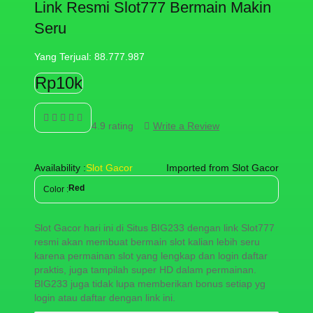
Link Resmi Slot777 Bermain Makin
Seru
Yang Terjual:
88.777.987
Rp10k
4.9 rating
Write a Review
Availability :
Slot Gacor
Imported from Slot Gacor
Red
Color :
Slot Gacor hari ini di Situs BIG233 dengan link Slot777
resmi akan membuat bermain slot kalian lebih seru
karena permainan slot yang lengkap dan login daftar
praktis, juga tampilah super HD dalam permainan.
BIG233 juga tidak lupa memberikan bonus setiap yg
login atau daftar dengan link ini.