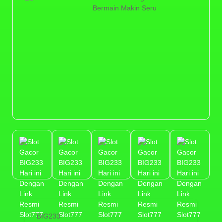
BIG233