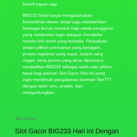
favorit kapan saja.
BIG233 tidak hanya mengutamakan
kemudahan akses, tetapi juga memberikan
berbagai bonus menarik bagi setiap pengguna
yang melakukan login ataupun mendaftar
melalui link resmi yang tersedia. Perpaduan
antara pilihan permainan yang beragam,
proses registrasi yang cepat, sistem yang
ringan, serta promo yang terus diperbarui
menjadikan BIG233 sebagai salah satu pilihan
tepat bagi pencari Slot Gacor Hari Ini yang
ingin menikmati pengalaman bermain Slot777
dengan lebih seru, praktis, dan
menguntungkan.
Slot Gacor
Slot Gacor BIG233 Hari ini Dengan