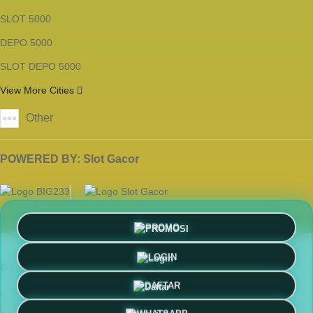
SLOT 5000
DEPO 5000
SLOT DEPO 5000
View More Cities
Other
POWERED BY: Slot Gacor
PROMO
LOGIN
© Copyright 2018 - 2026 - Slot Gacor. All Rights Reserved.
DAFTAR
Terms & Conditions
Privacy Policy
About Us