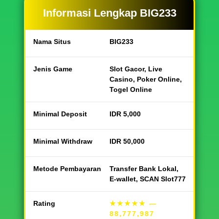
Informasi Lengkap BIG233
Nama Situs
BIG233
Jenis Game
Slot Gacor, Live
Casino, Poker Online,
Togel Online
Minimal Deposit
IDR 5,000
Minimal Withdraw
IDR 50,000
Metode Pembayaran
Transfer Bank Lokal,
E-wallet, SCAN Slot777
Rating
★★★★★
—
88,777,987