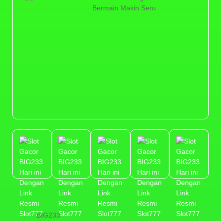
BIG233