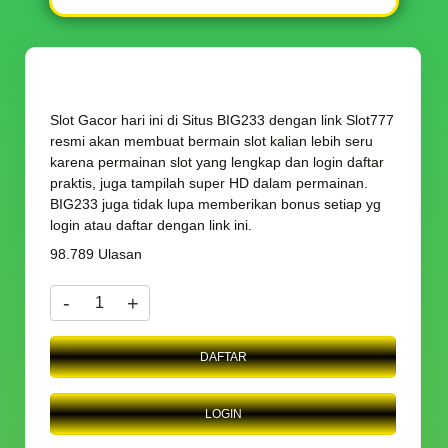
Rp10.000
Slot Gacor hari ini di Situs BIG233 dengan link Slot777
resmi akan membuat bermain slot kalian lebih seru
karena permainan slot yang lengkap dan login daftar
praktis, juga tampilah super HD dalam permainan.
BIG233 juga tidak lupa memberikan bonus setiap yg
login atau daftar dengan link ini.
98.789 Ulasan
-
+
DAFTAR
LOGIN