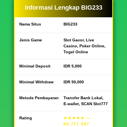
Informasi Lengkap BIG233
Nama Situs
BIG233
Jenis Game
Slot Gacor, Live
Casino, Poker Online,
Togel Online
Minimal Deposit
IDR 5,000
Minimal Withdraw
IDR 50,000
Metode Pembayaran
Transfer Bank Lokal,
E-wallet, SCAN Slot777
Rating
★★★★★
—
88,777,987