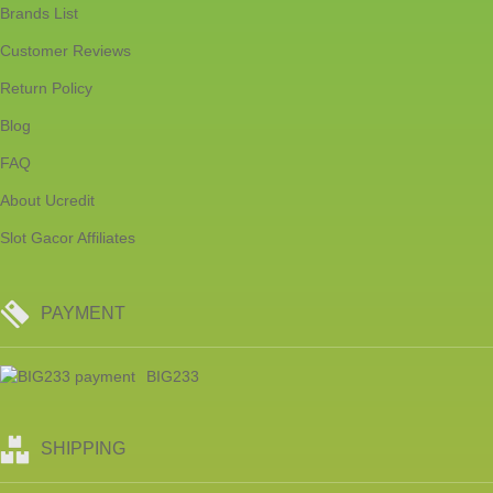
Brands List
Customer Reviews
Return Policy
Blog
FAQ
About Ucredit
Slot Gacor Affiliates
PAYMENT
BIG233
SHIPPING