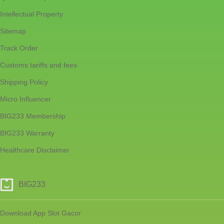
pengalaman bermain
Intellectual Property
proses transaksi
Sitemap
bermain slot online
Track Order
deposit Slot777
Customs tariffs and fees
slot terpercaya
Shipping Policy
transaksi efisien
Micro Influencer
permainan menarik
BIG233 Membership
akses permainan
BIG233 Warranty
Healthcare Disclaimer
BIG233
Download App Slot Gacor