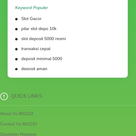
Keyword Populer
Slot Gacor
pilar slot depo 10k
slot deposit 5000 resmi
transaksi cepat
deposit minimal 5000
deposit aman
Slot Gacor resmi
transaksi Slot777
QUICK LINKS
slot deposit cepat
slot deposit mudah
About Us BIG233
sistem transaksi aman
Contact Us BIG233
enkripsi terbaru
Quotation Request